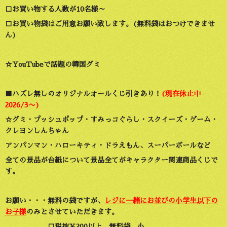
□お買い物する人数が10名様～
□お買い物袋はご用意お願い致します。(無料袋はおつけできませ
ん)
☆YouTubeで話題の韓国グミ
■ハズレ無しのオリジナルオールくじ引きあり！
(現在休止中
2026/3〜)
☆グミ・プッシュポップ・すみっコぐらし・スクイーズ・ゲーム・
クレヨンしんちゃん
アンパンマン・ハローキティ・ドラえもん
、スーパーボールなど
全ての景品が台紙について景品全てがキャラクター関連商品くじで
す。
お願い・・・無料の袋ですが、
レジに一緒にお並びの小学生以下の
お子様
のみとさせていただきます。
□税抜￥200以上 無料袋 小