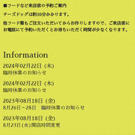
■フードなど来店前の予約ご案内
チーズドッグは約10分かかります。
他フード類もご注文いただいてからお作りしますので、ご来店前に
お電話にて予約いただくとお待ちいただく時間が少なくなります。
Information
2024
年
02
月
22
日 (木)
臨時休業のお知らせ
2024
年
02
月
22
日 (木)
臨時休業のお知らせ
2023
年
08
月
18
日 (金)
8月26日～28日 臨時休業のお知らせ
2023
年
08
月
18
日 (金)
8月23日(水)開店時間変更