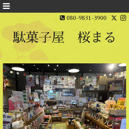
080-9831-3900
駄菓子屋 桜まる